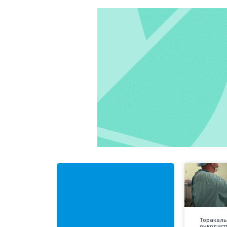
Торакаль
онкодис