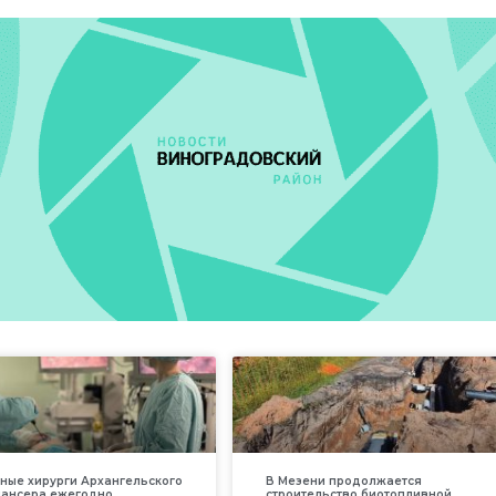
ные хирурги Архангельского
В Мезени продолжается
пансера ежегодно
строительство биотопливной