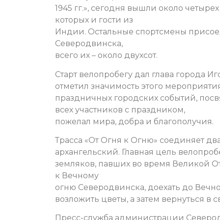
1945 гг.», сегодня вышли около четыре
которых и гости из
Индии. Остальные спортсмены присоед
Северодвинска,
всего их – около двухсот.
Старт велопробегу дал глава города Иг
отметил значимость этого мероприяти
праздничных городских событий, пос
всех участников с праздником,
пожелал мира, добра и благополучия.
Трасса «От Огня к Огню» соединяет дв
архангельский. Главная цель велопробе
земляков, павших во время Великой О
к Вечному
огню Северодвинска, доехать до Вечно
возложить цветы, а затем вернуться в 
Пресс-служба администрации Северо