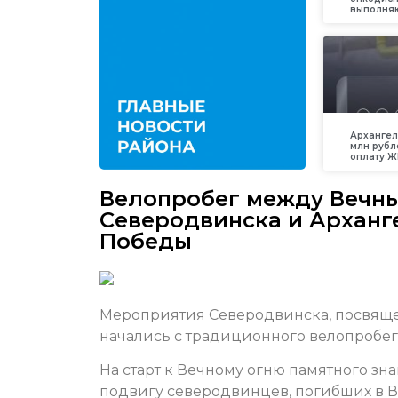
выполняю
Архангел
млн рубл
оплату Ж
Велопробег между Вечн
Северодвинска и Арханге
Победы
Мероприятия Северодвинска, посвяще
начались с традиционного велопробега
На старт к Вечному огню памятного зн
подвигу северодвинцев, погибших в В