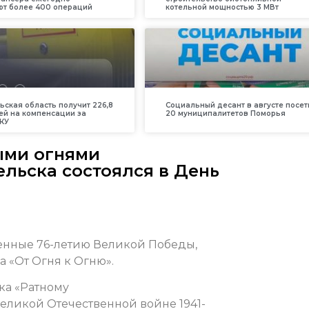
т более 400 операций
котельной мощностью 3 МВт
ьская область получит 226,8
Социальный десант в августе посет
ей на компенсации за
20 муниципалитетов Поморья
КУ
ыми огнями
льска состоялся в День
нные 76-летию Великой Победы,
 «От Огня к Огню».
ака «Ратному
еликой Отечественной войне 1941-