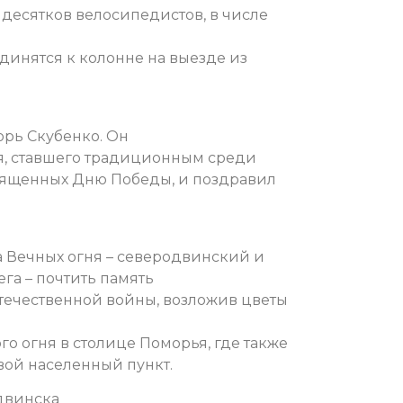
х десятков велосипедистов, в числе
инятся к колонне на выезде из
орь Скубенко. Он
я, ставшего традиционным среди
вященных Дню Победы, и поздравил
а Вечных огня – северодвинский и
га – почтить память
течественной войны, возложив цветы
го огня в столице Поморья, где также
свой населенный пункт.
двинска