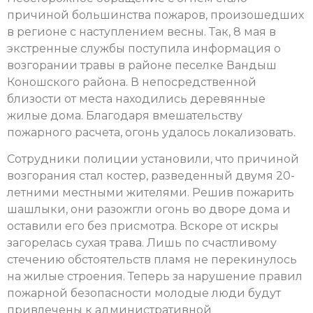
причиной большинства пожаров, произошедших
в регионе с наступлением весны. Так, 8 мая в
экстренные службы поступила информация о
возгорании травы в районе песелке Вандыш
Коношского района. В непосредственной
близости от места находились деревянные
жилые дома. Благодаря вмешательству
пожарного расчета, огонь удалось локализовать.
Сотрудники полиции установили, что причиной
возгорания стал костер, разведенный двумя 20-
летними местными жителями. Решив пожарить
шашлыки, они разожгли огонь во дворе дома и
оставили его без присмотра. Вскоре от искры
загорелась сухая трава. Лишь по счастливому
стечению обстоятельств пламя не перекинулось
на жилые строения. Теперь за нарушение правил
пожарной безопасности молодые люди будут
привлечены к административной