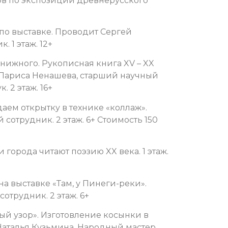
ов по экспозиции древнерусского
 по выставке. Проводит Сергей
 1 этаж. 12+
книжного. Рукописная книга XV – XX
т Лариса Ненашева, старший научный
 2 этаж. 16+
даем открытку в технике «коллаж».
сотрудник. 2 этаж. 6+ Стоимость 150
 города читают поэзию XX века. 1 этаж.
на выставке «Там, у Пинеги-реки».
трудник. 2 этаж. 6+
ный узор». Изготовление косынки в
Наталья Кузьмина, Народный мастер