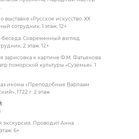
.
о выставке «Русское искусство. ХХ
ый сотрудник. 1 этаж. 12+
я-беседа. Современный взгляд.
удник. 2 этаж. 12+
я зарисовка к картине Ф.М. Фатьянова
тр поморской культуры «Сузёмье». 1
каз иконы «Преподобные Варлаам
й», 1722 г. 2 этаж
Й
)
ая экскурсия. Проводит Анна
этаж. 6+