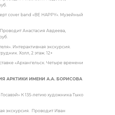
уб.
церт cover band «BE HAPPY». Музейный
. Проводит Анастасия Авдеева,
руб.
теля». Интерактивная экскурсия.
дник. Холл, 2 этаж. 12+
ставке «Архангельск. Четыре времени
Я АРКТИКИ ИМЕНИ А.А. БОРИСОВА
«Тосавэй» К 135-летию художника Тыко
ная экскурсия. Проводит Иван