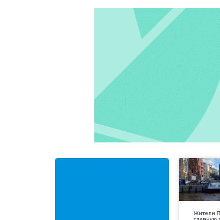
Жители П
главную 