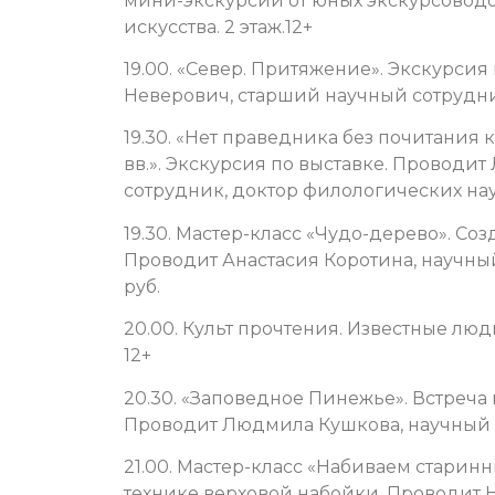
мини-экскурсии от юных экскурсовод
искусства. 2 этаж.12+
19.00. «Север. Притяжение». Экскурсия
Неверович, старший научный сотрудник.
19.30. «Нет праведника без почитания 
вв.». Экскурсия по выставке. Проводи
сотрудник, доктор филологических наук.
19.30. Мастер-класс «Чудо-дерево». Соз
Проводит Анастасия Коротина, научный 
руб.
20.00. Культ прочтения. Известные люди
12+
20.30. «Заповедное Пинежье». Встреча 
Проводит Людмила Кушкова, научный со
21.00. Мастер-класс «Набиваем старин
технике верховой набойки. Проводит 