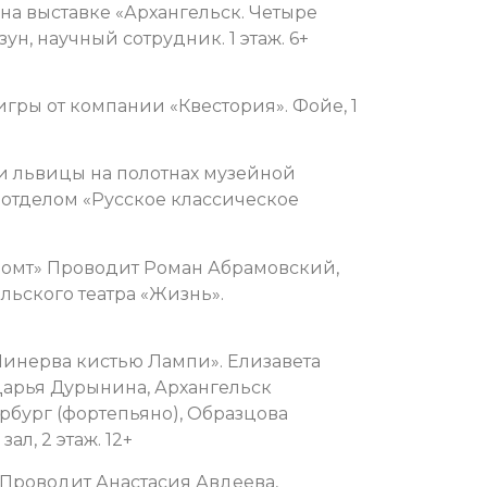
 на выставке «Архангельск. Четыре
ун, научный сотрудник. 1 этаж. 6+
-игры от компании «Квестория». Фойе, 1
 и львицы на полотнах музейной
. отделом «Русское классическое
промт» Проводит Роман Абрамовский,
ьского театра «Жизнь».
Минерва кистью Лампи». Елизавета
 Дарья Дурынина, Архангельск
ербург (фортепьяно), Образцова
ал, 2 этаж. 12+
. Проводит Анастасия Авдеева,