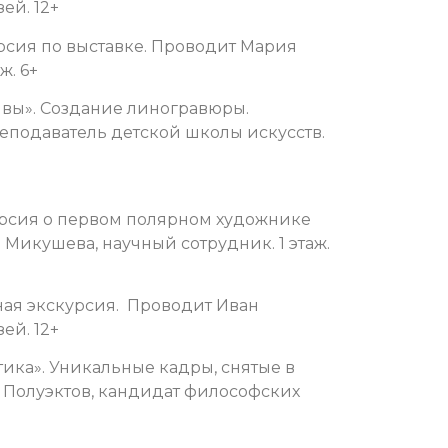
зей. 12+
урсия по выставке. Проводит Мария
ж. 6+
ивы». Создание линогравюры.
еподаватель детской школы искусств.
курсия о первом полярном художнике
Микушева, научный сотрудник. 1 этаж.
ная экскурсия. Проводит Иван
зей. 12+
тика». Уникальные кадры, снятые в
н Полуэктов, кандидат философских