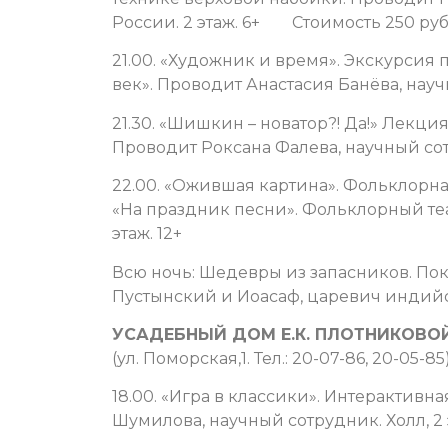
России. 2 этаж. 6+ Стоимость 250 руб
21.00. «Художник и время». Экскурсия п
век». Проводит Анастасия Банёва, научн
21.30. «Шишкин – новатор?! Да!» Лекци
Проводит Роксана Фалева, научный сотр
22.00. «Ожившая картина». Фольклорна
«На праздник песни». Фольклорный теа
этаж. 12+
Всю ночь: Шедевры из запасников. По
Пустынский и Иоасаф, царевич индийски
УСАДЕБНЫЙ ДОМ Е.К. ПЛОТНИКОВО
(ул. Поморская,1. Тел.: 20-07-86, 20-05-85
18.00. «Игра в классики». Интерактивн
Шумилова, научный сотрудник. Холл, 2 