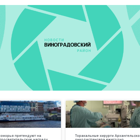
оморья претендуют на
Торакальные хирурги Архангельско
просветительскую награду
онкодиспансера ежегодно