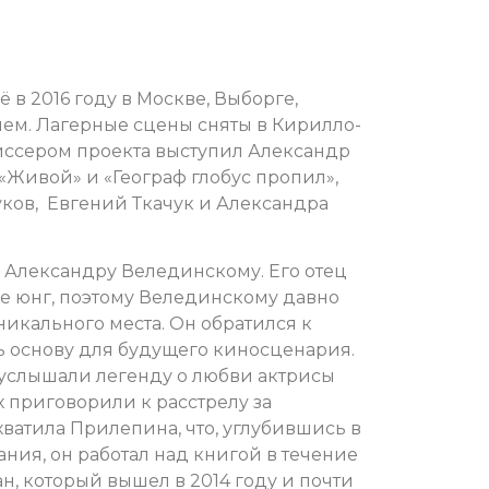
 в 2016 году в Москве, Выборге,
лем. Лагерные сцены сняты в Кирилло-
иссером проекта выступил Александр
«Живой» и «Географ глобус пропил»,
ков, Евгений Ткачук и Александра
Александру Велединскому. Его отец
ле юнг, поэтому Велединскому давно
уникального места. Он обратился к
ь основу для будущего киносценария.
 услышали легенду о любви актрисы
х приговорили к paccтpeлy за
ахватила Прилепина, что, углубившись в
ния, он работал над книгой в течение
ан, который вышел в 2014 году и почти