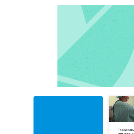
Торакаль
онкодис