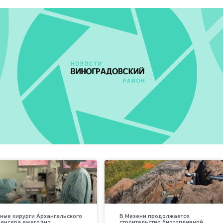
ные хирурги Архангельского
В Мезени продолжается
пансера ежегодно
строительство биотопливной