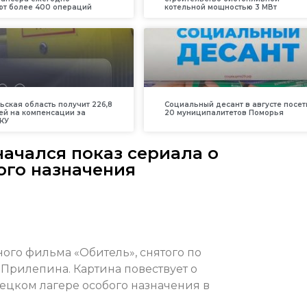
т более 400 операций
котельной мощностью 3 МВт
ьская область получит 226,8
Социальный десант в августе посет
ей на компенсации за
20 муниципалитетов Поморья
КУ
начался показ сериала о
ого назначения
ого фильма «Обитель», снятого по
Прилепина. Картина повествует о
ецком лагере особого назначения в