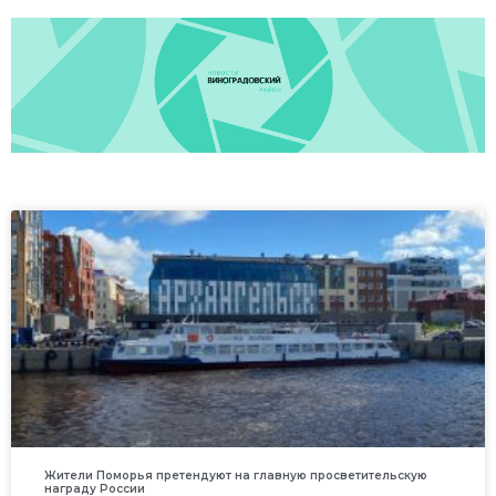
Жители Поморья претендуют на главную просветительскую
награду России