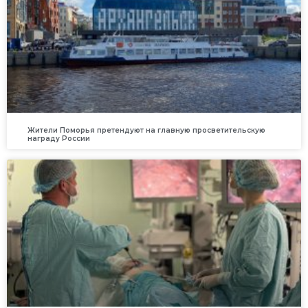
Жители Поморья претендуют на главную просветительскую
награду России