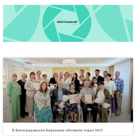
В Виноградовском Березнике обновили отдел ЗАГС