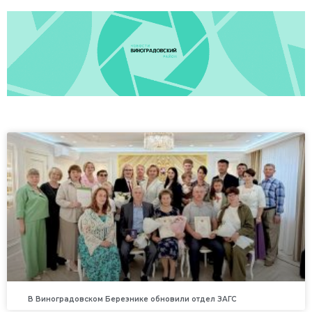
В Виноградовском Березнике обновили отдел ЗАГС