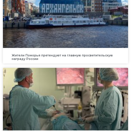
Жители Поморья претендуют на главную просветительскую
награду России