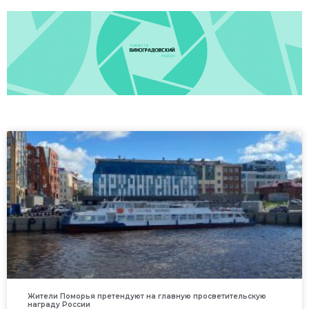
Жители Поморья претендуют на главную просветительскую
награду России