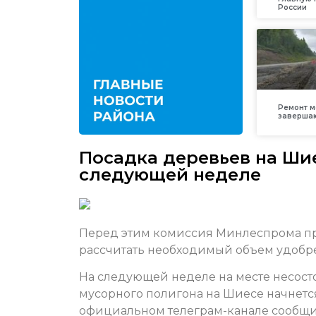
России
Ремонт м
заверша
Посадка деревьев на Шие
следующей неделе
Перед этим комиссия Минлеспрома пр
рассчитать необходимый объем удобр
На следующей неделе на месте несост
мусорного полигона на Шиесе начнется
официальном телеграм-канале сообщи