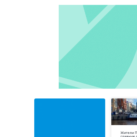
Жители П
главную 