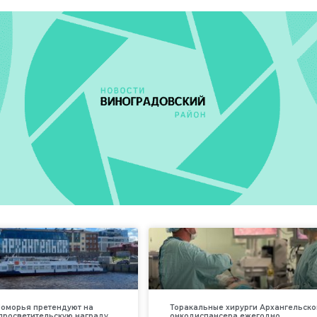
оморья претендуют на
Торакальные хирурги Архангельско
просветительскую награду
онкодиспансера ежегодно