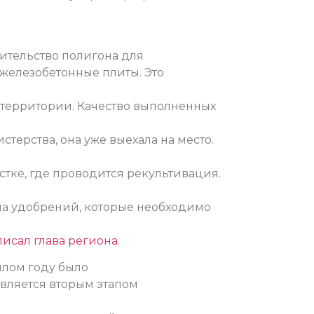
оительство полигона для
 железобетонные плиты. Это
 территории. Качество выполненных
ерства, она уже выехала на место.
тке, где проводится рекультивация.
ма удобрений, которые необходимо
писал глава региона
.
шлом году было
является вторым этапом