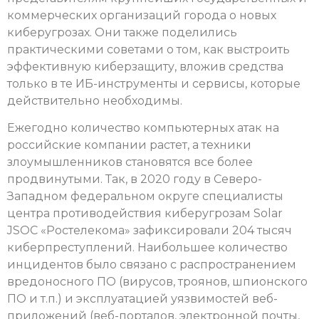
коммерческих организаций города о новых
киберугрозах. Они также поделились
практическими советами о том, как выстроить
эффективную киберзащиту, вложив средства
только в те ИБ-инструменты и сервисы, которые
действительно необходимы.
Ежегодно количество компьютерных атак на
российские компании растет, а техники
злоумышленников становятся все более
продвинутыми. Так, в 2020 году в Северо-
Западном федеральном округе специалисты
центра противодействия киберугрозам Solar
JSOC «Ростелекома» зафиксировали 204 тысяч
киберпреступлений. Наибольшее количество
инцидентов было связано с распространением
вредоносного ПО (вирусов, троянов, шпионского
ПО и т.п.) и эксплуатацией уязвимостей веб-
приложений (веб-порталов, электронной почты,