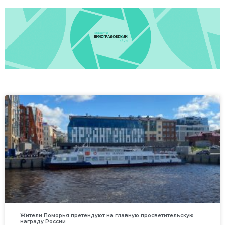
Жители Поморья претендуют на главную просветительскую
награду России