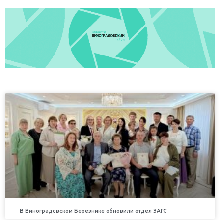
В Виноградовском Березнике обновили отдел ЗАГС