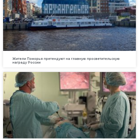
Жители Поморья претендуют на главную просветительскую
награду России