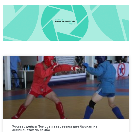
Росгвардейцы Поморья завоевали две бронзы на
чемпионатах по самбо