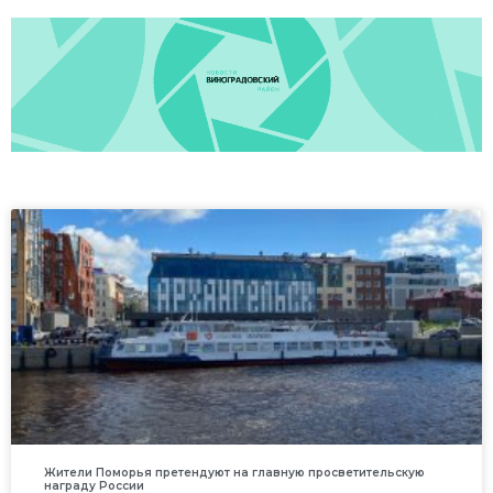
Жители Поморья претендуют на главную просветительскую
награду России