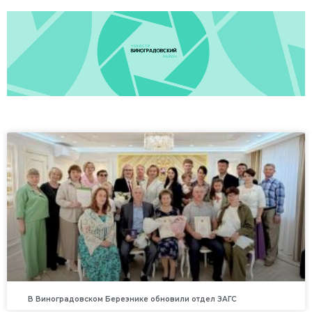
В Виноградовском Березнике обновили отдел ЗАГС