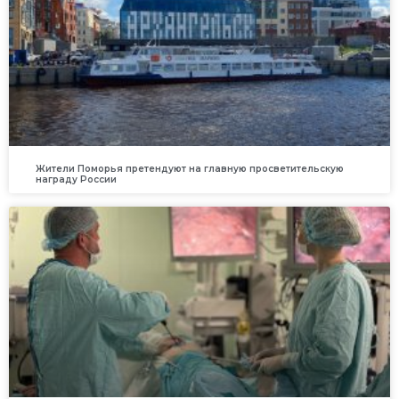
Жители Поморья претендуют на главную просветительскую
награду России