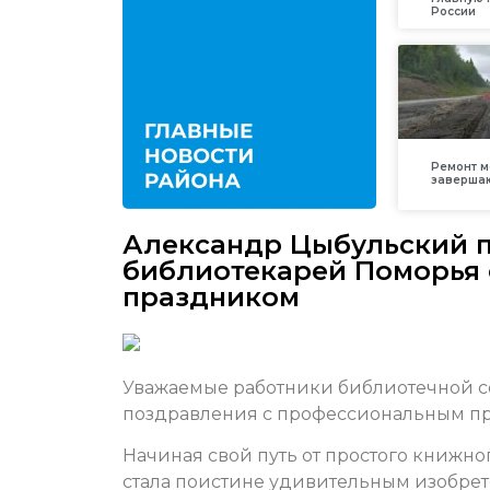
России
Ремонт м
заверша
Александр Цыбульский 
библиотекарей Поморья
праздником
Уважаемые работники библиотечной 
поздравления с профессиональным п
Начиная свой путь от простого книжно
стала поистине удивительным изобрет