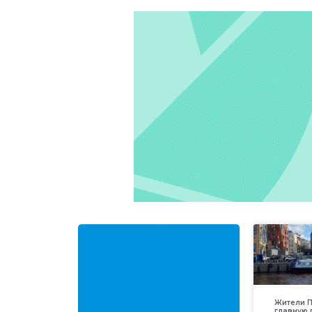
Жители П
главную 