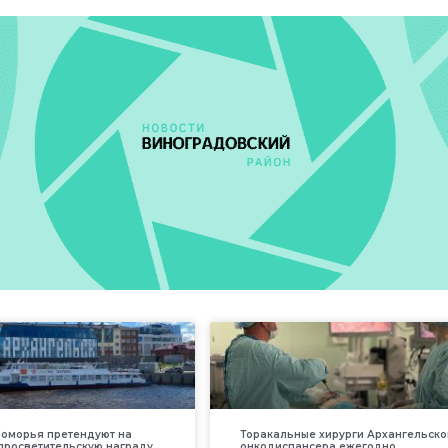
оморья претендуют на
Торакальные хирурги Архангельско
просветительскую награду
онкодиспансера ежегодно