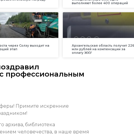
выполняют более 400 операций
оста через Солзу выходит на
Архангельская область получит 226
ющий этап
млн рублей на компенсации за
оплату ЖКУ
поздравил
 с профессиональным
сферы! Примите искренние
раздником!
го архива, библиотека
ением человечества, в наше время