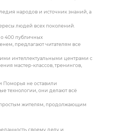
ледия народов и источник знаний, а
тересы людей всех поколений.
ло 400 публичных
менем, предлагают читателям все
ящими интеллектуальными центрами с
ния мастер-классов, тренингов,
и Поморья не оставили
ые технологии, они делают всё
 простым жителям, продолжающим
реданность своему делу и