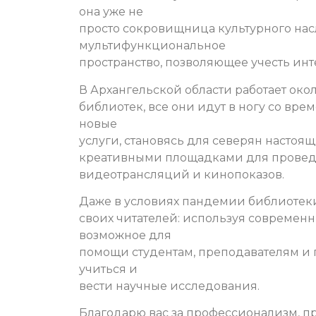
она уже не
просто сокровищница культурного нас
мультифункциональное
пространство, позволяющее учесть ин
В Архангельской области работает око
библиотек, все они идут в ногу со вре
новые
услуги, становясь для северян насто
креативными площадками для проведе
видеотрансляций и кинопоказов.
Даже в условиях пандемии библиотек
своих читателей: используя современн
возможное для
помощи студентам, преподавателям и
учиться и
вести научные исследования.
Благодарю вас за профессионализм, п