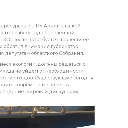
 ресурсов и ЛПК Архангельской
ршить работу над обновленной
ТКО. После потребуется провести её
бо обратил внимание губернатор
я депутатам областного Собрания.
щиеся экологии, должны решаться с
икуда не уйдем от необходимости
ботки отходов. Существующие сегодня
троить современные объекты
роведение широкой дискуссии», —