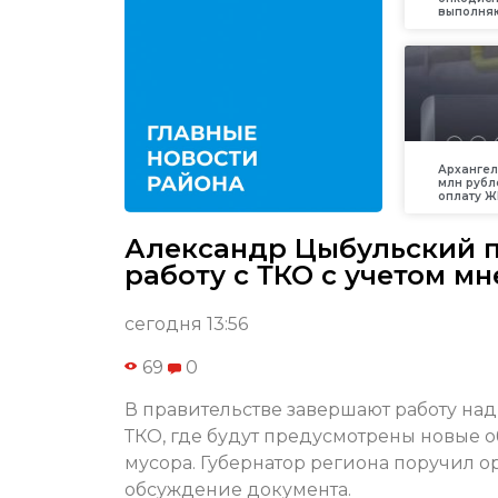
выполняю
Архангел
млн рубл
оплату Ж
Александр Цыбульский 
работу с ТКО с учетом м
сегодня 13:56
69
0
В правительстве завершают работу на
ТКО, где будут предусмотрены новые 
мусора. Губернатор региона поручил 
обсуждение документа.