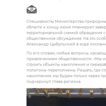
Специалисты Министерства природных
области к концу июня планируют заве
территориальной схемой обращения с 
общественное обсуждение. На это осо
Александр Цыбульский в ходе послани
По его словам, любые вопросы, касаю
привлечением общественности. «Мы н
строить объекты накопления и перера
полигоны переполнены. Решать, где с
накопления, мы будем только через п
подчеркнул глава региона.