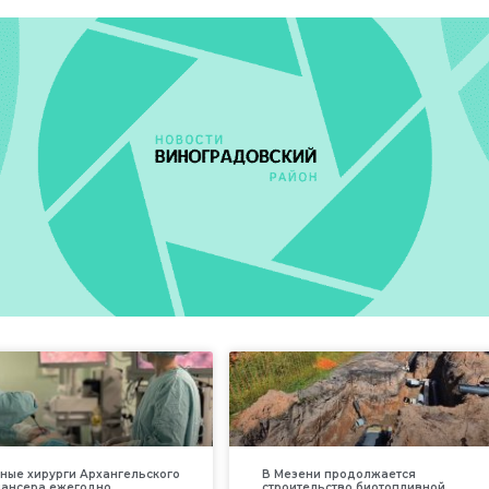
ные хирурги Архангельского
В Мезени продолжается
пансера ежегодно
строительство биотопливной