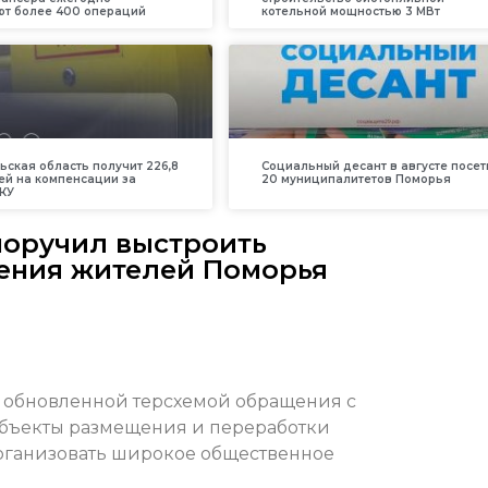
т более 400 операций
котельной мощностью 3 МВт
ьская область получит 226,8
Социальный десант в августе посет
ей на компенсации за
20 муниципалитетов Поморья
КУ
поручил выстроить
нения жителей Поморья
д обновленной терсхемой обращения с
объекты размещения и переработки
организовать широкое общественное