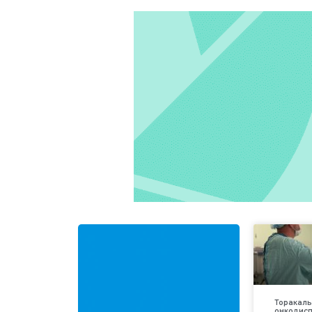
Торакаль
онкодис