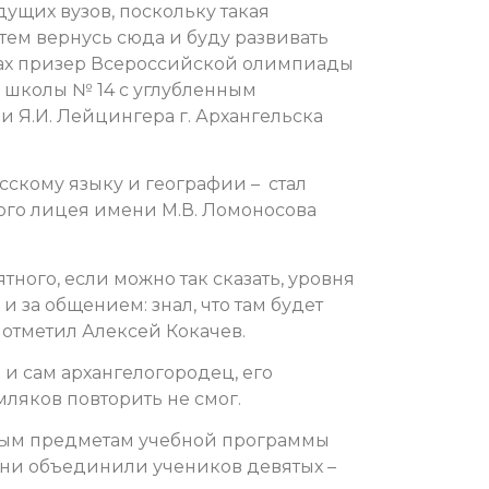
дущих вузов, поскольку такая
атем вернусь сюда и буду развивать
анах призер Всероссийской олимпиады
 школы № 14 с углубленным
 Я.И. Лейцингера г. Архангельска
усскому языку и
географии – стал
ого лицея имени М.В. Ломоносова
ого, если можно так сказать, уровня
и за общением: знал, что там будет
 отметил Алексей Кокачев.
и сам архангелогородец, его
мляков повторить не смог.
чным предметам учебной программы
Они объединили учеников девятых –