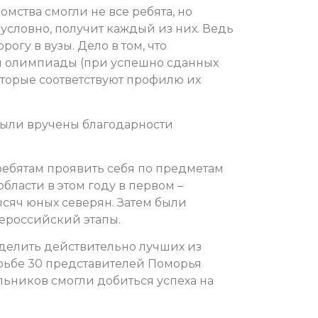
омства смогли не все ребята, но
условно, получит каждый из них.
Ведь
огу в вузы. Дело в том, что
й олимпиады (при успешно сданных
оторые соответствуют профилю их
были вручены благодарности
ебятам проявить себя по предметам
бласти в этом году в первом –
ысяч юных северян.
Затем были
ероссийский этапы.
еделить действительно лучших из
рьбе 30 представителей Поморья
льников смогли добиться успеха на