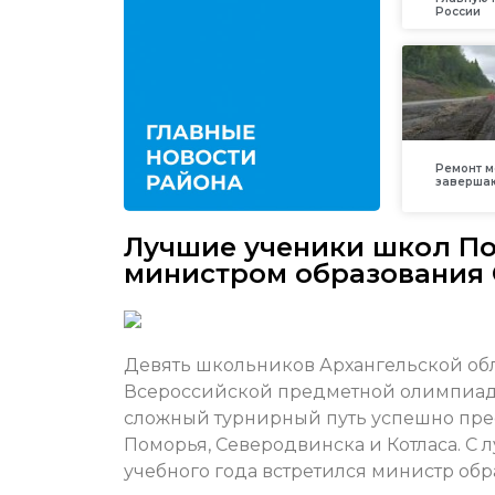
России
Ремонт м
заверша
Лучшие ученики школ По
министром образования
Девять школьников Архангельской об
Всероссийской предметной олимпиад
сложный турнирный путь успешно пре
Поморья, Северодвинска и Котласа. 
учебного года встретился министр обр