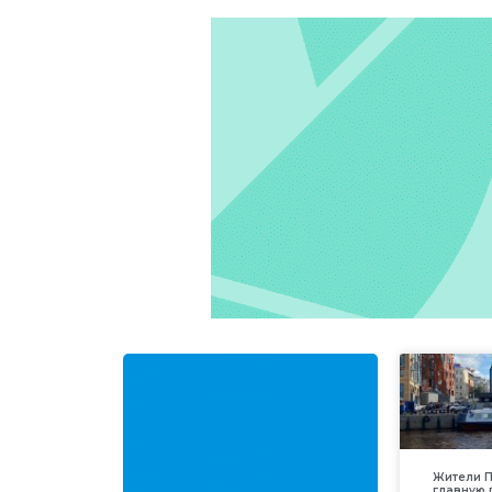
Жители П
главную 