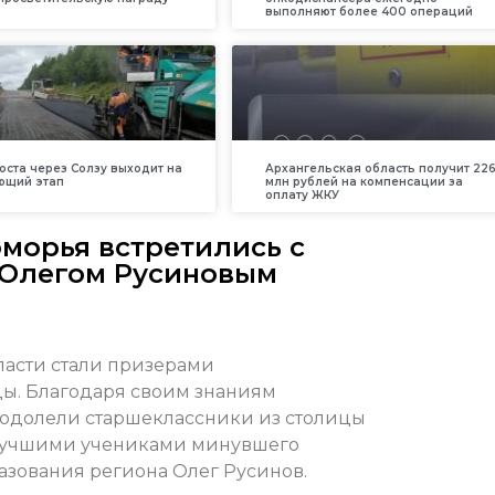
выполняют более 400 операций
оста через Солзу выходит на
Архангельская область получит 226
ющий этап
млн рублей на компенсации за
оплату ЖКУ
морья встретились с
 Олегом Русиновым
ласти стали призерами
ы. Благодаря своим знаниям
одолели старшеклассники из столицы
С лучшими учениками минувшего
азования региона Олег Русинов.