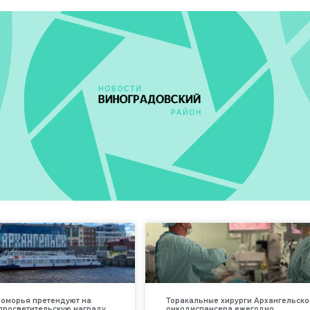
оморья претендуют на
Торакальные хирурги Архангельско
просветительскую награду
онкодиспансера ежегодно