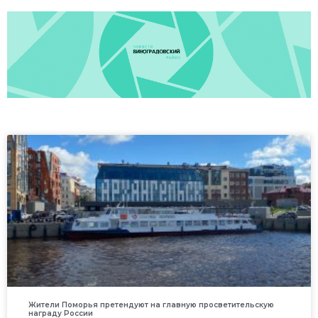
Жители Поморья претендуют на главную просветительскую
награду России