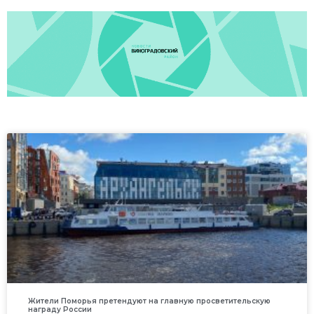
Жители Поморья претендуют на главную просветительскую
награду России