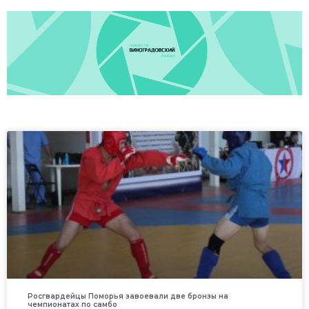
Росгвардейцы Поморья завоевали две бронзы на
чемпионатах по самбо