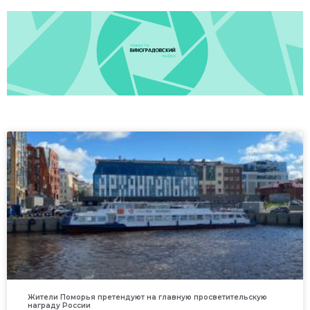
Жители Поморья претендуют на главную просветительскую
награду России