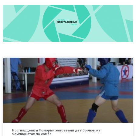
Росгвардейцы Поморья завоевали две бронзы на
чемпионатах по самбо