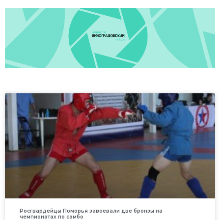
Росгвардейцы Поморья завоевали две бронзы на
чемпионатах по самбо