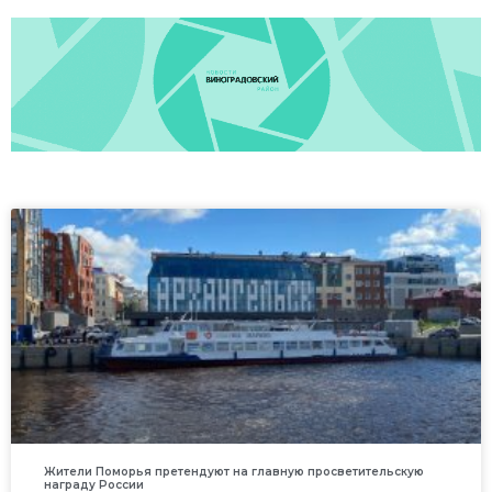
Жители Поморья претендуют на главную просветительскую
награду России