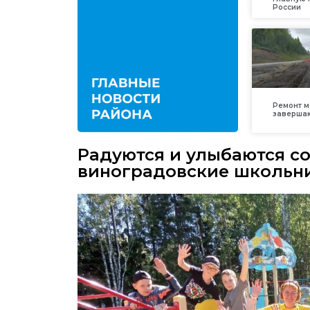
России
Ремонт м
заверша
Радуются и улыбаются с
виноградовские школьн