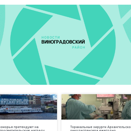
оморья претендуют на
Торакальные хирурги Архангельско
просветительскую награду
онкодиспансера ежегодно