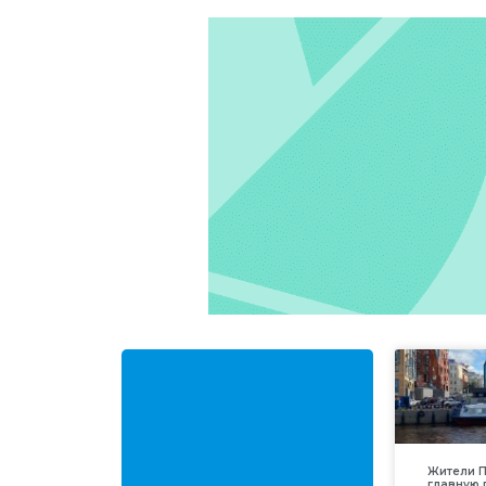
Жители П
главную 