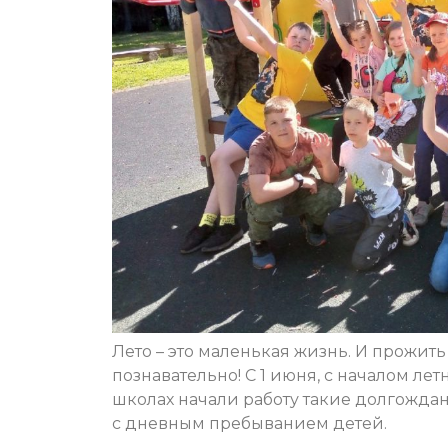
Лето – это маленькая жизнь. И прожить
познавательно! С 1 июня, с началом ле
школах начали работу такие долгожда
с дневным пребыванием детей.