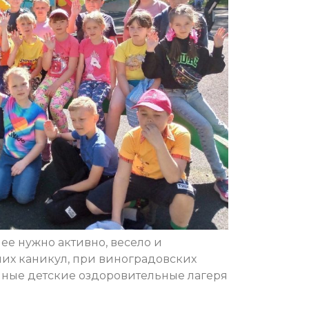
 ее нужно активно, весело и
тних каникул, при виноградовских
нные детские оздоровительные лагеря