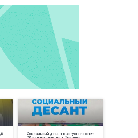
,8
Социальный десант в августе посетит
20 муниципалитетов Поморья