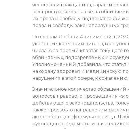
человека и гражданина, гарантирован
распространяется также на обвиняемы
Их права и свободы подлежат такой же 
права и свободы законопослушных гра
По словам Любови Анисимовой,
в 202
указанных категорий лиц в адрес упол
числа. А за первый квартал текущего г
обвиняемых, подозреваемых и осужд
Уполномоченный добавила, что статья 
на охрану здоровья и медицинскую п
нарушения в этой сфере, к сожалению,
Значительное количество обращений к
вопросов правового просвещения –это
действующего законодательства, консу
также просьбы о направлении различ
актов, образцов, формуляров и т.д. Л
руководство ведомства и начальнико