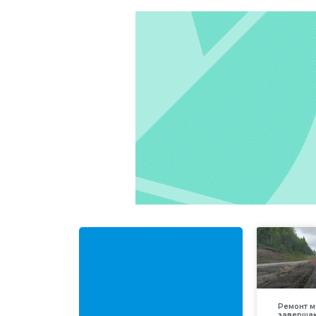
Ремонт м
заверша