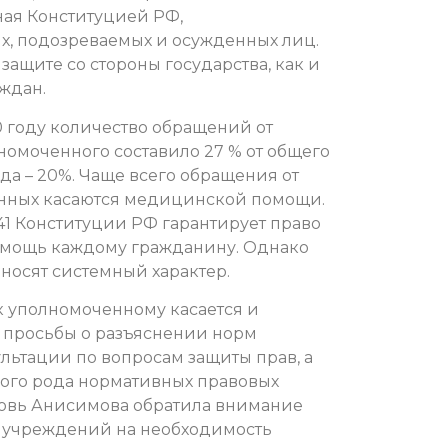
ная Конституцией РФ,
х, подозреваемых и осужденных лиц.
защите со стороны государства, как и
ждан.
0 году количество обращений от
номоченного составило 27 % от общего
ода – 20%. Чаще всего обращения от
енных касаются медицинской помощи
.
41 Конституции РФ гарантирует право
омощь каждому гражданину. Однако
 носят системный характер.
 уполномоченному касается и
 просьбы о разъяснении норм
льтации по вопросам защиты прав, а
ного рода нормативных правовых
юбовь Анисимова обратила внимание
в учреждений на необходимость