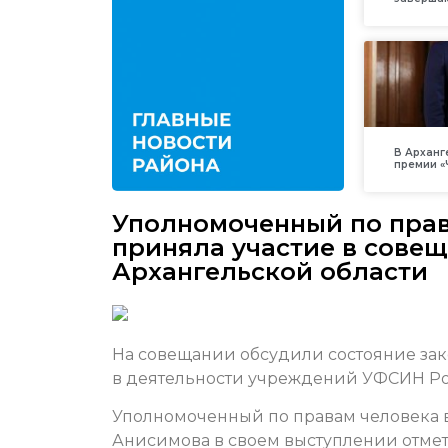
В Арханг
премии «
Уполномоченный по прав
приняла участие в сове
Архангельской области
На совещании обсудили состояние зак
в деятельности учреждений УФСИН Рос
Уполномоченный по правам человека 
Анисимова в своем выступлении отмети