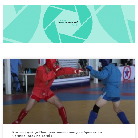
Росгвардейцы Поморья завоевали две бронзы на
чемпионатах по самбо