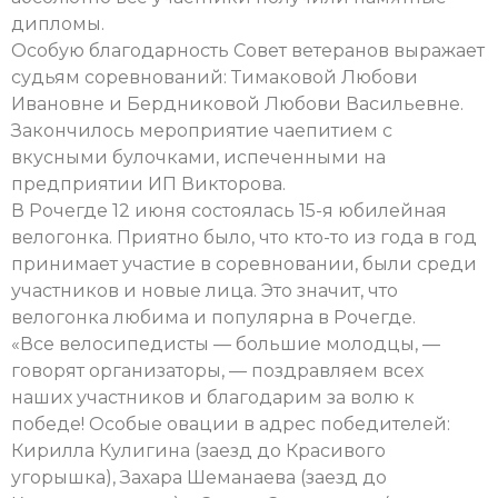
дипломы.
Особую благодарность Совет ветеранов выражает
судьям соревнований: Тимаковой Любови
Ивановне и Бердниковой Любови Васильевне.
Закончилось мероприятие чаепитием с
вкусными булочками, испеченными на
предприятии ИП Викторова.
В Рочегде 12 июня состоялась 15-я юбилейная
велогонка. Приятно было, что кто-то из года в год
принимает участие в соревновании, были среди
участников и новые лица. Это значит, что
велогонка любима и популярна в Рочегде.
«Все велосипедисты — большие молодцы, —
говорят организаторы, — поздравляем всех
наших участников и благодарим за волю к
победе! Особые овации в адрес победителей:
Кирилла Кулигина (заезд до Красивого
угорышка), Захара Шеманаева (заезд до