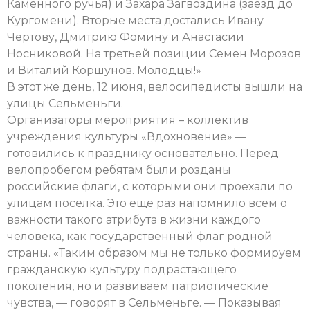
Каменного ручья) и Захара Загвоздина (заезд до
Кургомени). Вторые места достались Ивану
Чертову, Дмитрию Фомину и Анастасии
Носниковой. На третьей позиции Семен Морозов
и Виталий Коршунов. Молодцы!»
В этот же день, 12 июня, велосипедисты вышли на
улицы Сельменьги.
Организаторы мероприятия – коллектив
учреждения культуры «Вдохновение» —
готовились к празднику основательно. Перед
велопробегом ребятам были розданы
российские флаги, с которыми они проехали по
улицам поселка. Это еще раз напомнило всем о
важности такого атрибута в жизни каждого
человека, как государственный флаг родной
страны. «Таким образом мы не только формируем
гражданскую культуру подрастающего
поколения, но и развиваем патриотические
чувства, — говорят в Сельменьге. — Показывая