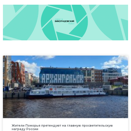
Жители Поморья претендуют на главную просветительскую
награду России