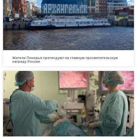
Жители Поморья претендуют на главную просветительскую
награду России