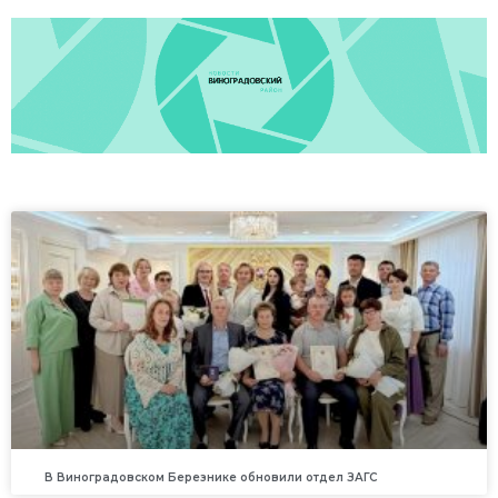
В Виноградовском Березнике обновили отдел ЗАГС