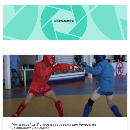
Росгвардейцы Поморья завоевали две бронзы на
чемпионатах по самбо