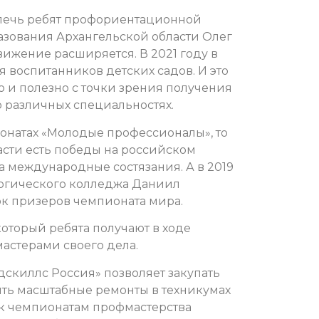
увлечь ребят профориентационной
азования Архангельской области Олег
вижение расширяется. В 2021 году в
воспитанников детских садов. И это
но и полезно с точки зрения получения
 различных специальностях.
ионатах «Молодые профессионалы», то
асти есть победы на российском
а международные состязания. А в 2019
гогического колледжа Даниил
к призеров чемпионата мира.
который ребята получают в ходе
мастерами своего дела.
дскиллс Россия» позволяет закупать
ть масштабные ремонты в техникумах
и к чемпионатам профмастерства