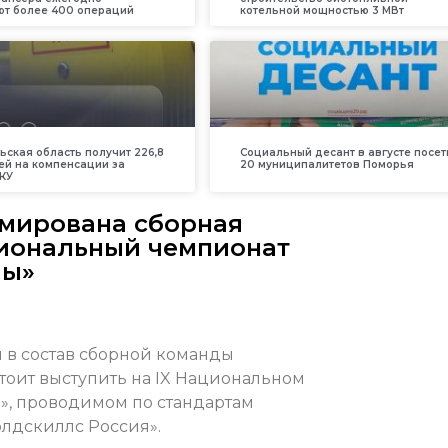
т более 400 операций
котельной мощностью 3 МВт
ьская область получит 226,8
Социальный десант в августе посет
ей на компенсации за
20 муниципалитетов Поморья
КУ
рмирована сборная
иональный чемпионат
лы»
 в состав сборной команды
тоит выступить на IX Национальном
, проводимом по стандартам
лдскиллс Россия».