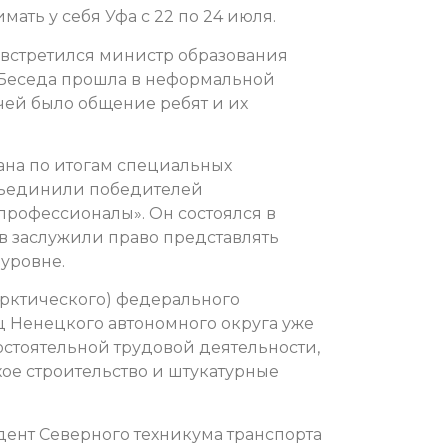
ть у себя Уфа с 22 по 24 июля.
встретился министр образования
Беседа прошла в неформальной
ачей было общение ребят и их
на по итогам специальных
бъединили победителей
рофессионалы». Он состоялся в
в заслужили право представлять
 уровне.
Арктического) федерального
ц Ненецкого автономного округа уже
остоятельной трудовой деятельности,
хое строительство и штукатурные
дент Северного техникума транспорта