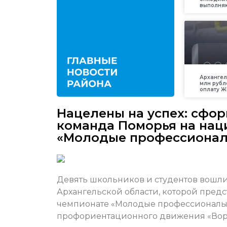
выполняю
Архангел
млн рубл
оплату Ж
Нацелены на успех: сфо
команда Поморья на нац
«Молодые профессиона
Девять школьников и студентов вошли
Архангельской области, которой предс
чемпионате «Молодые профессионалы»
профориентационного движения «Вор