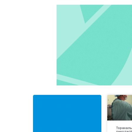
Торакаль
онкодис