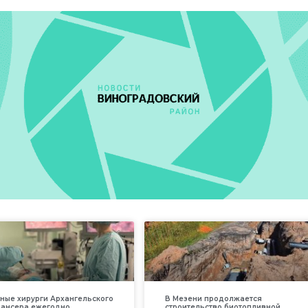
ные хирурги Архангельского
В Мезени продолжается
пансера ежегодно
строительство биотопливной