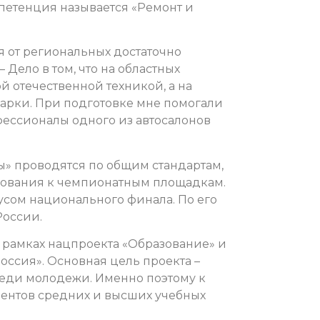
мпетенция называется «Ремонт и
.
я от региональных достаточно
– Дело в том, что на областных
й отечественной техникой, а на
арки. При подготовке мне помогали
офессионалы одного из автосалонов
» проводятся по общим стандартам,
ования к чемпионатным площадкам.
усом национального финала. По его
России.
 рамках нацпроекта «Образование» и
ссия». Основная цель проекта –
еди молодежи. Именно поэтому к
дентов средних и высших учебных