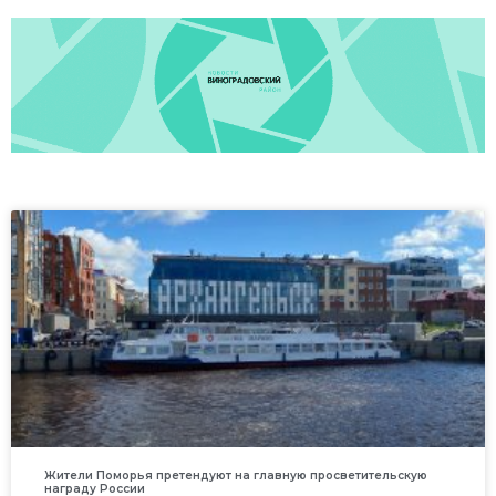
Жители Поморья претендуют на главную просветительскую
награду России