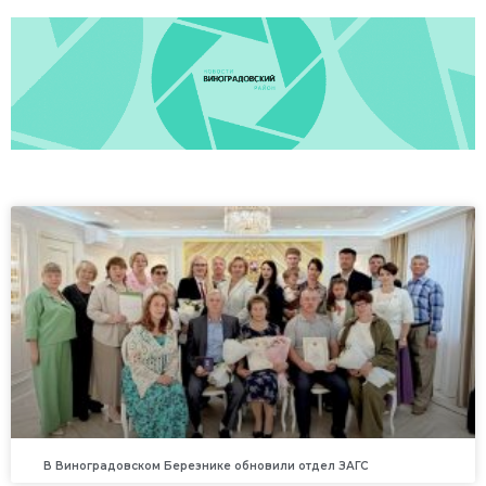
В Виноградовском Березнике обновили отдел ЗАГС