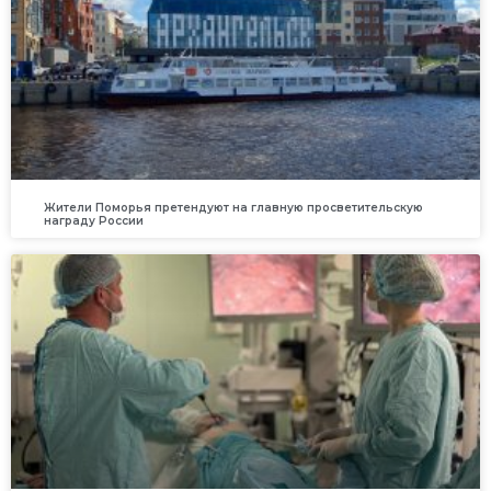
Жители Поморья претендуют на главную просветительскую
награду России