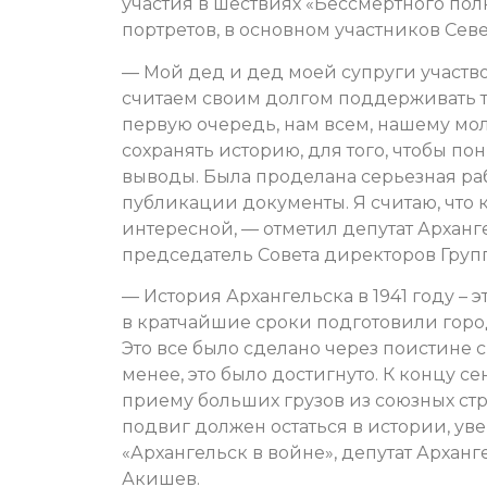
участия в шествиях «Бессмертного полка
портретов, в основном участников Сев
— Мой дед и дед моей супруги участво
считаем своим долгом поддерживать т
первую очередь, нам всем, нашему мо
сохранять историю, для того, чтобы по
выводы. Была проделана серьезная раб
публикации документы. Я считаю, что 
интересной, — отметил депутат Арханг
председатель Совета директоров Груп
— История Архангельска в 1941 году – 
в кратчайшие сроки подготовили горо
Это все было сделано через поистине 
менее, это было достигнуто. К концу с
приему больших грузов из союзных стр
подвиг должен остаться в истории, ув
«Архангельск в войне», депутат Арха
Акишев.