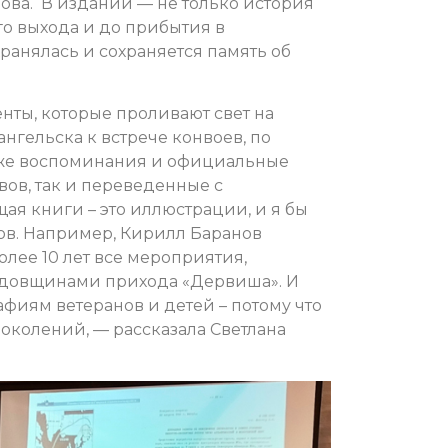
ова. В издании — не только история
го выхода и до прибытия в
охранялась и сохраняется память об
нты, которые проливают свет на
нгельска к встрече конвоев, по
акже воспоминания и официальные
вов, так и переведенные с
ая книги – это иллюстрации, и я бы
фов. Например, Кирилл Баранов
лее 10 лет все мероприятия,
годовщинами прихода «Дервиша». И
фиям ветеранов и детей – потому что
околений, — рассказала Светлана