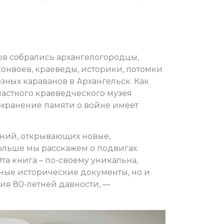
ов собрались архангелогородцы,
нвоев, краеведы, историки, потомки
ных караванов в Архангельск. Как
ластного краеведческого музея
охранение памяти о войне имеет
аний, открывающих новые,
ольше мы расскажем о подвигах
та книга – по-своему уникальна,
ные исторические документы, но и
тия 80-летней давности, —