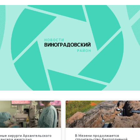
ные хирурги Архангельского
В Мезени продолжается
пансера ежегодно
строительство биотопливной