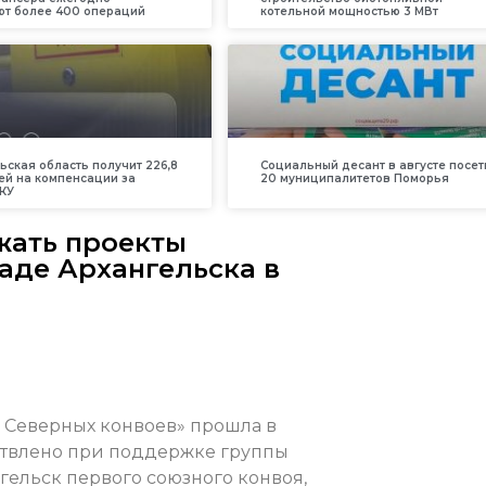
т более 400 операций
котельной мощностью 3 МВт
ьская область получит 226,8
Социальный десант в августе посет
ей на компенсации за
20 муниципалитетов Поморья
КУ
жать проекты
аде Архангельска в
 Северных конвоев» прошла в
ствлено при поддержке группы
гельск первого союзного конвоя,