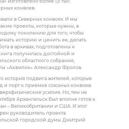
» изготовлено более 1,5 тыс.
ерных конвоев.
вали в Северных конвоях. И мы
акие проекты, которые нужны, в
лодому поколению для того, чтобы
нимать историю и ценить ее, делать
ота в архивах, подготовлены к
книга получилась достойной и
ельского областного собрания,
пы «Аквилон» Александр Фролов.
это история подвига жителей, которые
д и порт к приемке союзных конвоев.
сверхфизические усилия. Но, тем не
ентября Архангельск был вполне готов к
ан – Великобритании и США. И этот
ерен руководитель проекта
нгельской городской думы Дмитрий