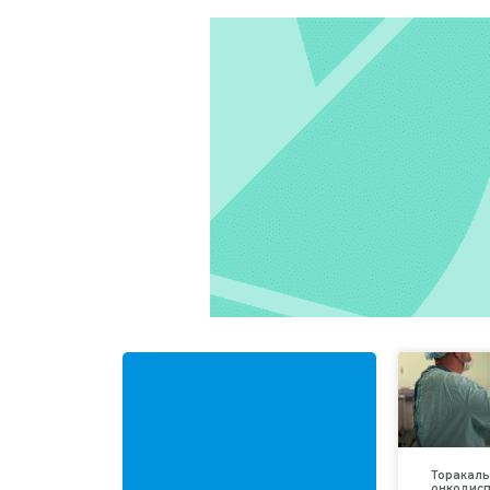
Торакаль
онкодис