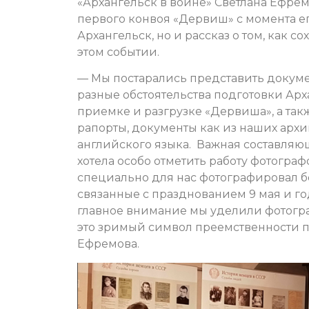
«Архангельск в войне» Светлана Ефрем
первого конвоя «Дервиш» с момента е
Архангельск, но и рассказ о том, как с
этом событии.
— Мы постарались представить докуме
разные обстоятельства подготовки Арха
приемке и разгрузке «Дервиша», а т
рапорты, документы как из наших архи
английского языка. Важная составляющ
хотела особо отметить работу фотогра
специально для нас фотографировал бо
связанные с празднованием 9 мая и 
главное внимание мы уделили фотогра
это зримый символ преемственности п
Ефремова.