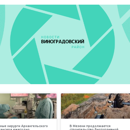
ные хирурги Архангельского
В Мезени продолжается
пансера ежегодно
строительство биотопливной