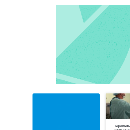
Торакаль
онкодис