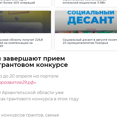
т более 400 операций
котельной мощностью 3 МВт
ьская область получит 226,8
Социальный десант в августе посет
ей на компенсации за
20 муниципалитетов Поморья
КУ
и завершают прием
 грантовом конкурсе
 до 20 апреля на портале
оразвитие29.рф»
.
О Архангельской области уже
ах грантового конкурса в этом году
 конкурсов грантов, самые