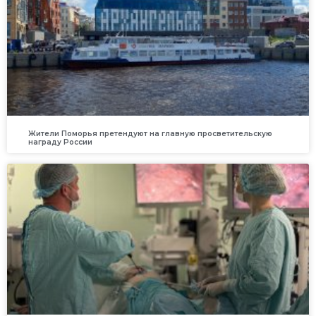
Жители Поморья претендуют на главную просветительскую
награду России