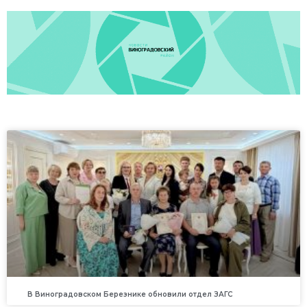
В Виноградовском Березнике обновили отдел ЗАГС