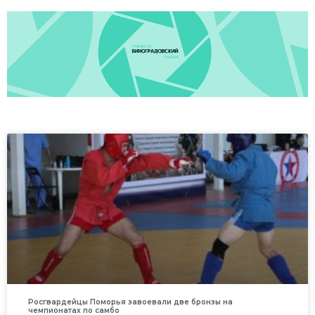
Росгвардейцы Поморья завоевали две бронзы на
чемпионатах по самбо