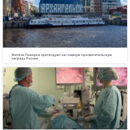
Жители Поморья претендуют на главную просветительскую
награду России