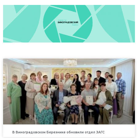
В Виноградовском Березнике обновили отдел ЗАГС