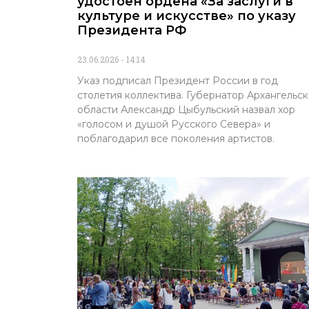
удостоен ордена «За заслуги в
культуре и искусстве» по указу
Президента РФ
23.06.2026
14:14
Указ подписал Президент России в год
столетия коллектива. Губернатор Архангельс
области Александр Цыбульский назвал хор
«голосом и душой Русского Севера» и
поблагодарил все поколения артистов.