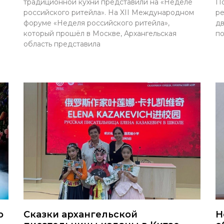
традиционной кухни представили на «Неделе
По
российского ритейла». На XII Международном
ре
форуме «Неделя российского ритейла»,
дв
который прошёл в Москве, Архангельская
по
область представила
р
Сказки архангельской
Н