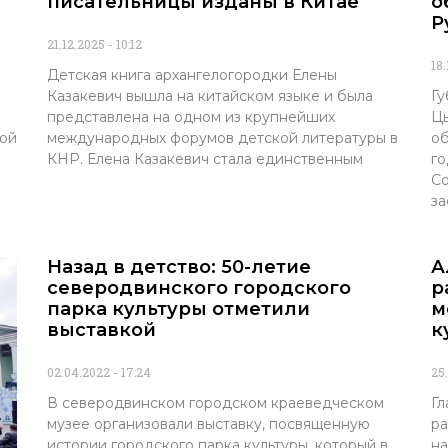
писательницы изданы в Китае
о
Р
21.12.2025
10:12
18
Детская книга архангелогородки Елены
Казакевич вышла на китайском языке и была
Гу
представлена на одном из крупнейших
Цы
кой
международных форумов детской литературы в
об
КНР. Елена Казакевич стала единственным
го
Со
з
Назад в детство: 50-летие
А
северодвинского городского
р
парка культуры отметили
м
выставкой
к
02.04.2022
17:24
25
В северодвинском городском краеведческом
Гл
музее организовали выставку, посвященную
ра
истории городского парка культуры, который в
на