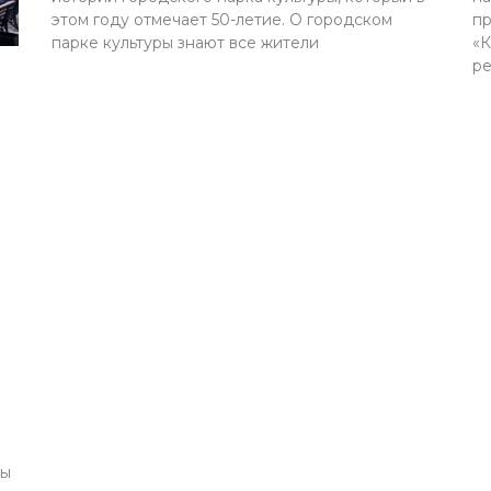
этом году отмечает 50-летие. О городском
пр
парке культуры знают все жители
«К
ре
ны