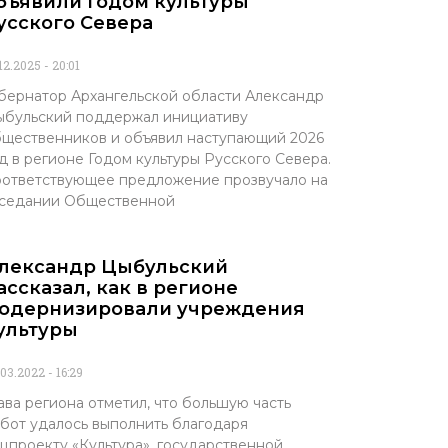
бъявили Годом культуры
усского Севера
.12.2025
20:01
бернатор Архангельской области Александр
бульский поддержал инициативу
щественников и объявил наступающий 2026
д в регионе Годом культуры Русского Севера.
ответствующее предложение прозвучало на
аседании Общественной
лександр Цыбульский
ассказал, как в регионе
одернизировали учреждения
ультуры
.03.2022
16:29
ава региона отметил, что большую часть
бот удалось выполнить благодаря
цпроекту «Культура», государственной